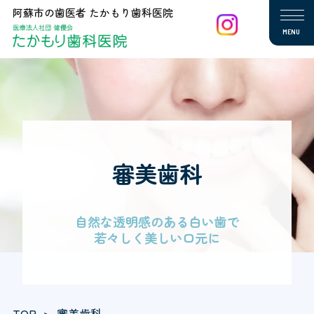
阿蘇市の歯医者 たかもり歯科医院
MENU
審美歯科
自然な透明感のある白い歯で
若々しく美しい口元に
TOP
審美歯科