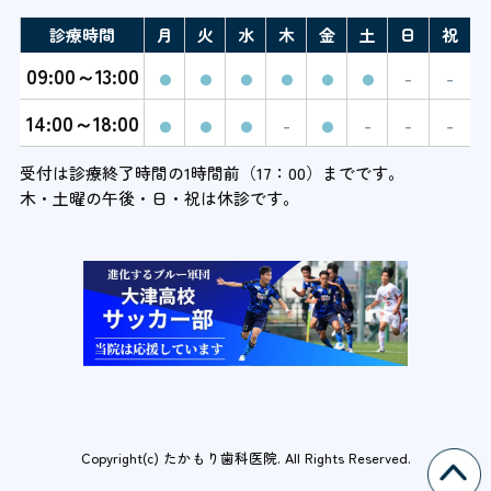
診療時間
月
火
水
木
金
土
日
祝
09:00～13:00
●
●
●
●
●
●
－
－
14:00～18:00
●
●
●
－
●
－
－
－
受付は診療終了時間の1時間前（17：00）までです。
木・土曜の午後・日・祝は休診です。
Copyright(c) たかもり歯科医院. All Rights Reserved.